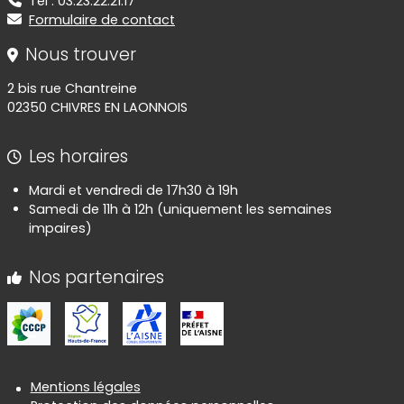
Tel : 03.23.22.21.17
Formulaire de contact
Nous trouver
2 bis rue Chantreine
02350 CHIVRES EN LAONNOIS
Les horaires
Mardi et vendredi de 17h30 à 19h
Samedi de 11h à 12h (uniquement les semaines
impaires)
Nos partenaires
Informations réglementaires
Mentions légales