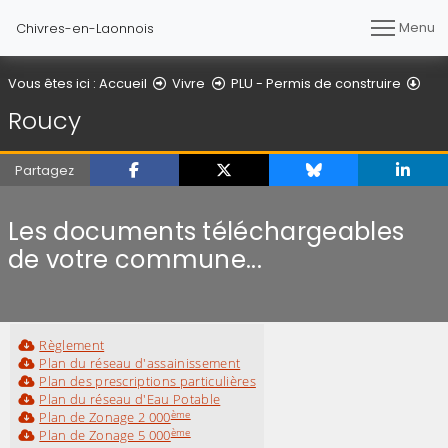
Menu
Chivres-en-Laonnois
Rou
Vous êtes ici :
Accueil
Vivre
PLU - Permis de construire
Roucy
Partagez
Les documents téléchargeables
de votre commune...
Règlement
Plan du réseau d'assainissement
Plan des prescriptions particulières
Plan du réseau d'Eau Potable
ème
Plan de Zonage 2 000
ème
Plan de Zonage 5 000