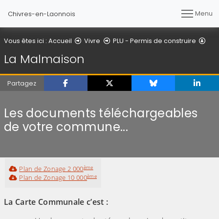
Menu
Chivres-en-Laonnois
La 
Vous êtes ici :
Accueil
Vivre
PLU - Permis de construire
La Malmaison
Partagez
Les documents téléchargeables
de votre commune...
ème
Plan de Zonage 2 000
ème
Plan de Zonage 10 000
La Carte Communale c’est :