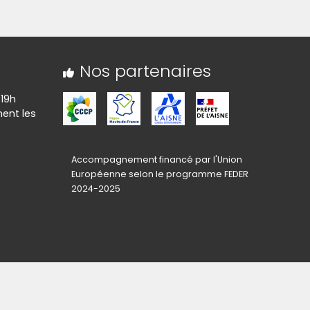
ndir)
(Cliquez sur l'image pour l'agrandir)
ndir)
(Cliquez sur l'image pour l'agrandir)
ndir)
Nos partenaires
 19h
ent les
Accompagnement financé par l'Union
Européenne selon le programme FEDER
2024-2025