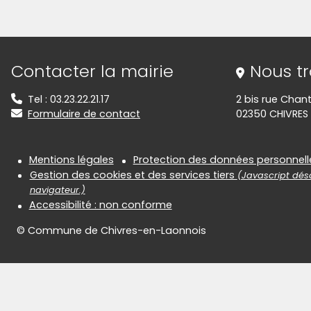
(Cliquez sur l'image pour l'agrandir)
(Cliquez sur l'
(Cliquez sur l'image pour l'agrandir)
(Cliquez sur l'
(Cliquez sur l'image pour l'agrandir)
(Cliquez sur l'
Informations de contact
Contacter la mairie
Nous t
Tel : 03.23.22.21.17
2 bis rue Chant
Formulaire de contact
02350 CHIVRES
Informations réglementair
Mentions légales
Protection des données personnell
Gestion des cookies et des services tiers
(Javascript désa
navigateur.)
Accessibilité : non conforme
© Commune de Chivres-en-Laonnois