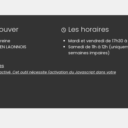
image pour l'agrandir)
(Cliquez sur l'image pour l'agra
image pour l'agrandir)
(Cliquez sur l'image pour l'agra
image pour l'agrandir)
(Cliquez sur l'image pour l'agra
rouver
Les horaires
reine
Mardi et vendredi de 17h30 à
 EN LAONNOIS
Samedi de 11h à 12h (uniquem
semaines impaires)
es
es
ctivé. Cet outil nécessite l'activation du Javascript dans votre